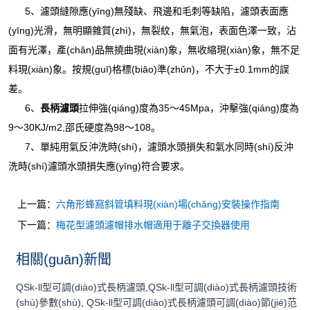
5、濾頭縫隙應(yīng)無殘缺、飛邊和毛刺等缺陷，濾頭表面應
(yīng)光滑，無明顯雜質(zhì)，無裂紋，無氣泡，表面色澤一致，沾
面有光澤，產(chǎn)品無撓曲現(xiàn)象，無收縮現(xiàn)象，無不足
料現(xiàn)象。按規(guī)格標(biāo)準(zhǔn)，不大于±0.1mm的誤
差。
6、
長柄濾頭
拉伸強(qiáng)度為35～45Mpa，沖擊強(qiáng)度為
9～30KJ/m2,邵氏硬度為98～108。
7、單純用氣反沖洗時(shí)，濾頭水頭損失和氣水同時(shí)反沖
洗時(shí)濾頭水頭損失應(yīng)符合要求。
上一篇：
六角形蜂窩斜管填料現(xiàn)場(chǎng)安裝操作指南
下一篇：
梅花型濾頭濾帽排水帽適用于離子交換器使用
相關(guān)新聞
QSk-ll型可調(diào)式長柄濾頭,QSk-ll型可調(diào)式長柄濾頭技術
(shù)參數(shù), QSk-ll型可調(diào)式長柄濾頭可調(diào)節(jié)范