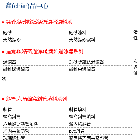
產(chǎn)品中心
● 錳砂,錳砂除鐵錳過濾器濾料系
活
錳砂
錳砂濾料
性
天然錳砂
天然錳砂濾料
● 過濾器,精密過濾器,纖維過濾器系列
炭
過濾器
錳砂除鐵錳過濾器
過
纖維球過濾器
纖維束過濾器
濾
器
● 斜管,六角蜂窩斜管填料系列
斜管
斜管填料
蜂窩斜管
蜂窩斜管填料
六角蜂窩斜管填料
聚丙烯斜管
乙丙共聚斜管
pvc斜管
玻璃鋼斜管
聚丙烯乙丙共聚斜管