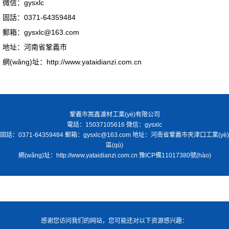
微信：gysxlc
固話：0371-64359484
郵箱：gysxlc@163.com
地址：河南省鞏義市
網(wǎng)址：http://www.yataidianzi.com.cn
鞏義市嵩鑫濾材工業(yè)有限公司
電話：15037105616 微信：gysxlc
固話：0371-64359484 郵箱：gysxlc@163.com 地址：河南省鞏義市夾津口工業(yè)
區(qū)
網(wǎng)址：http://www.yataidianzi.com.cn
豫ICP備11017380號(hào)
感谢您访问我们的网站，您可能还对以下资源感兴趣：