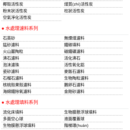
椰殼活性炭
煤質(zhì)活性炭
粉末狀活性炭
柱狀活性炭
空氣凈化活性炭
● 水處理濾料系列
石英砂
無煙煤濾料
錳砂濾料
鐵碳填料
火山巖陶粒
磁鐵礦濾料
沸石濾料
活化沸石
泡沫濾珠
活性氧化鋁
瓷砂濾料
麥飯石濾料
石榴石濾料
生物陶粒濾料
核桃殼果殼濾料
鵝卵石濾料
海綿鐵除氧濾料
金剛砂濾料
● 水處理填料系列
流化床填料
生物膜懸浮球填料
多面空心球
液面覆蓋球
生物膜懸浮球填料
階梯環(huán)