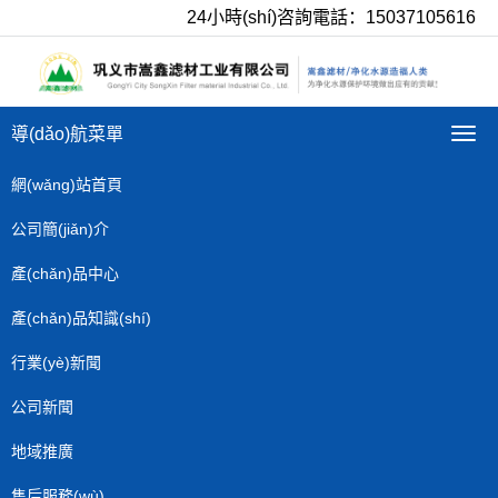
24小時(shí)咨詢電話：15037105616
導(dǎo)航菜單
導
(dǎo
航
網(wǎng)站首頁
菜
單
公司簡(jiǎn)介
產(chǎn)品中心
產(chǎn)品知識(shí)
行業(yè)新聞
公司新聞
地域推廣
售后服務(wù)