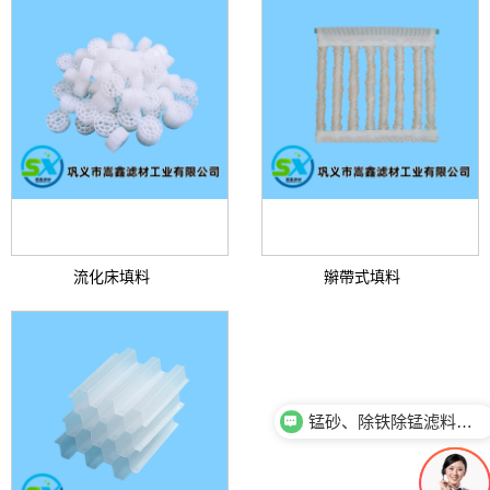
流化床填料
辮帶式填料
锰砂、除铁除锰滤料性能用途有哪些？