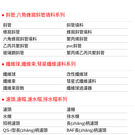
● 斜管,六角蜂窩斜管填料系列
斜管
斜管填料
蜂窩斜管
蜂窩斜管填料
六角蜂窩斜管填料
聚丙烯斜管
乙丙共聚斜管
pvc斜管
玻璃鋼斜管
聚丙烯乙丙共聚斜管
● 纖維球,纖維束,彗星纖維濾料系列
纖維球
改性纖維球
纖維束
彗星式纖維濾料
纖維束掛鉤
纖維球過濾器
● 濾頭,濾帽,濾水帽,排水帽系列
濾頭
濾帽
水帽
排水帽
短柄濾頭
長(zhǎng)柄濾頭
QS-I型長(zhǎng)柄濾頭
BAF長(zhǎng)柄濾頭