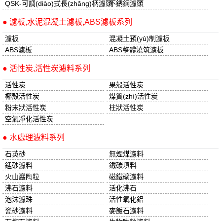
QSK-可調(diào)式長(zhǎng)柄濾頭
不銹鋼濾頭
● 濾板,水泥混凝土濾板,ABS濾板系列
濾板
混凝土預(yù)制濾板
ABS濾板
ABS整體澆筑濾板
● 活性炭,活性炭濾料系列
活性炭
果殼活性炭
椰殼活性炭
煤質(zhì)活性炭
粉末狀活性炭
柱狀活性炭
空氣凈化活性炭
● 水處理濾料系列
石英砂
無煙煤濾料
錳砂濾料
鐵碳填料
火山巖陶粒
磁鐵礦濾料
沸石濾料
活化沸石
泡沫濾珠
活性氧化鋁
瓷砂濾料
麥飯石濾料