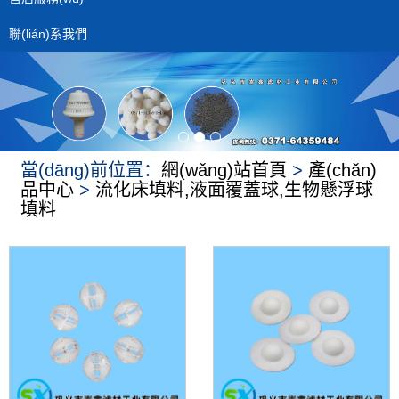
聯(lián)系我們
當(dāng)前位置：
網(wǎng)站首頁
>
產(chǎn)
品中心
>
流化床填料,液面覆蓋球,生物懸浮球
填料