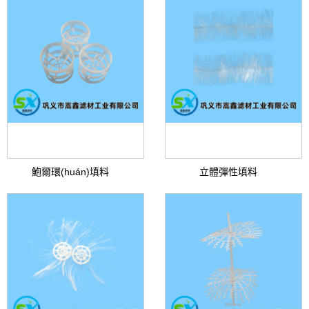
鮑爾環(huán)填料
立體彈性填料