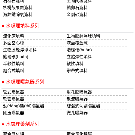
石榴石濾料
生物陶粒濾料
核桃殼果殼濾料
鵝卵石濾料
海綿鐵除氧濾料
金剛砂濾料
● 水處理填料系列
流化床填料
生物膜懸浮球填料
多面空心球
液面覆蓋球
生物膜懸浮球填料
階梯環(huán)
鮑爾環(huán)
立體彈性填料
半軟性填料
軟性填料
組合式填料
辮帶式填料
● 水處理曝氣器系列
管式曝氣器
單孔膜曝氣器
軟管曝氣器
散流曝氣器
動(dòng)態(tài)曝氣器
旋混式切割曝氣器
剛玉曝氣器
微孔曝氣器
● 水處理藥劑系列
聚合氯化鋁
聚合氯化鋁鐵