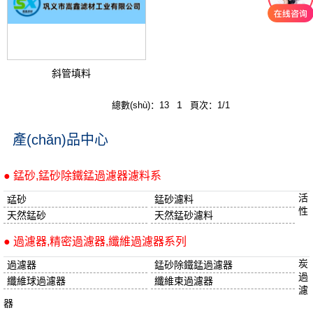
斜管填料
1
總數(shù)：13
頁次：1/1
產(chǎn)品中心
● 錳砂,錳砂除鐵錳過濾器濾料系
活
錳砂
錳砂濾料
性
天然錳砂
天然錳砂濾料
● 過濾器,精密過濾器,纖維過濾器系列
炭
過濾器
錳砂除鐵錳過濾器
過
纖維球過濾器
纖維束過濾器
濾
器