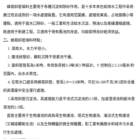
蜂窩斜管填料主要用于各種沉淀和除砂作用，是十多年來在給排水工程中采用
廣泛而且成熟的一項水處理裝置。它有適用范圍廣，處理效果高，占地面積小等
優點，適用于進水口除砂，一般工業和生活給水沉淀、隔油以及尾礦濃縮處理。
既適用于新建工程，又適用于現有舊池的改造，均能取得良好經濟效益。
二、
蜂窩斜管填料特點；
1. 濕周大，水力半徑小。
2. 層流狀態好，顆粒沉降不受紊流干擾。
3. 當斜管管長為1米時，有效負荷按3-5噸/米3·時設計。V 控制在2.5-3.0毫米/秒
范圍內，出水水質佳。
4. 在取水口處采用蜂窩斜管，管長2.0～3.0米時，可在50-100千克/米3泥砂含量
的高濁度中安全運行處理。
5.采用斜管沉淀池，其處理能力是平流式沉淀池的3-5倍，加速澄清池和脈沖澄
清池的2-3倍。
直管主要用于生物濾池的高負荷生物濾池、塔式生物濾池、淹沒式生物濾池
（又稱接觸氧化池）以及生物轉盤的微生物載體，對工業有機廢水和城市污水進
行生化處理。