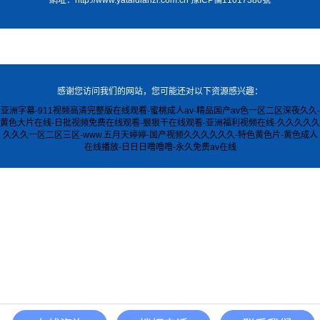
感谢您访问我们的网站，您可能还对以下资源感兴趣：
亚洲字幕-911视频高清完整版在线观看-蜜桃成人av-精品国产av色一区二区深夜久久-
黄色大片在线-日批视频免费在线观看-狠狠干在线观看-亚洲福利视频在线-久久久久久
久久久一区二区三区-www.五月天婷婷-国产视频久久久久久久-特色黄色片-黄色成人
在线播放-日日日噜噜噜-永久免费av在线