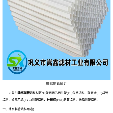
蜂窩斜管簡介
六
角形
蜂窩斜管
填料材質有;聚丙烯乙丙共聚(PE)斜管填料、聚丙烯(PP)斜管
填料、聚氯乙烯(PVC)斜管填料、玻璃鋼(FRP)斜管填料、統稱斜管填料。
一、
蜂窩
斜管填料
用途；