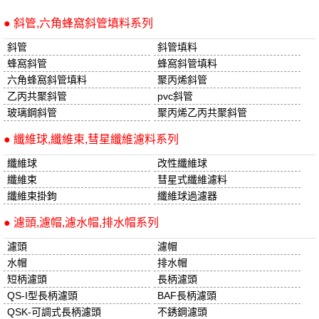
● 斜管,六角蜂窩斜管填料系列
斜管
斜管填料
蜂窩斜管
蜂窩斜管填料
六角蜂窩斜管填料
聚丙烯斜管
乙丙共聚斜管
pvc斜管
玻璃鋼斜管
聚丙烯乙丙共聚斜管
● 纖維球,纖維束,彗星纖維濾料系列
纖維球
改性纖維球
纖維束
彗星式纖維濾料
纖維束掛鉤
纖維球過濾器
● 濾頭,濾帽,濾水帽,排水帽系列
濾頭
濾帽
水帽
排水帽
短柄濾頭
長柄濾頭
QS-I型長柄濾頭
BAF長柄濾頭
QSK-可調式長柄濾頭
不銹鋼濾頭