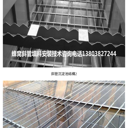
斜管沉淀池結構2