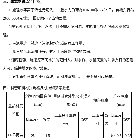
三、
蜂窩斜管
填料性能；
1. 處理效率高于活性污泥法，一般水力負荷為100-200米3/米2·日，有機負荷為
2000-5000克/米3，因此縮小了占地面積。
2.曝氣強度低于活性污泥法，且不需污泥回流，故能降低動力消耗及簡化管
理。
3. 污泥量少，減少了污泥脫水等后處理工作量。
4. 產生的污泥沉降性好，有利于后段懸浮物的去除。
5.適應性強，能適應不同水質的范圍大，對水質、水量突變的沖擊負荷的忍耐
力強，維持穩定的處理效果。
6. 只要進行科學的運行管理，定期沖洗排污，一般不會引起堵塞。
四、斜管填料材質規格尺寸技術參考數值：
斜管內切圓直徑
單組斜管外型尺寸(長×
片材厚度
傾斜角度
(mm)
寬×高)
(mm)
產品材質
名稱
基本尺寸單位
基本尺
誤
基本尺
基本尺寸
誤差
誤差
誤差
mm
寸
差
寸
PE乙丙共
25
±1.5
0.4-0.5
±0.05