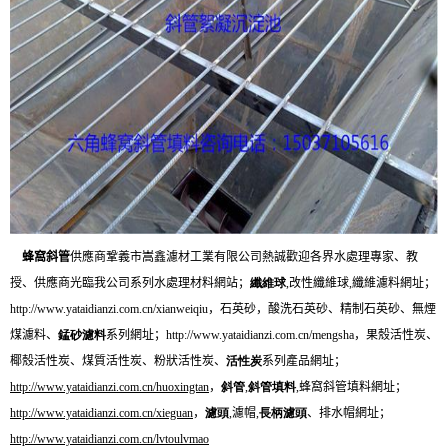
蜂窩斜管
供應商
鞏義市嵩鑫濾材工業有限公司熱誠歡迎各界水處理專家、教
授、供應商光臨我公司系列水處理材料網站；
纖維球
,
改性纖維球
,
纖維濾料網址；
http://www.yataidianzi.com.cn/xianweiqiu
，石英砂，酸洗石英砂、精制石英砂、無煙
煤濾料、
錳砂濾料
系列網址；
http://www.yataidianzi.com.cn/mengsha
，果殼活性炭、
椰殼活性炭、煤質活性炭、粉狀活性炭、
活性炭
系列產品網址；
http://www.yataidianzi.com.cn/huoxingtan
，
斜管
,
斜管填料
,
蜂窩斜管填料網址；
http://www.yataidianzi.com.cn/xieguan
，
濾頭
,
濾帽
,
長柄濾頭
、排水帽網址；
http://www.yataidianzi.com.cn/lvtoulvmao