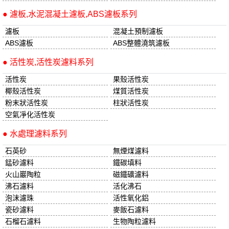
● 濾板,水泥混凝土濾板,ABS濾板系列
濾板
混凝土預制濾板
ABS濾板
ABS整體澆筑濾板
● 活性炭,活性炭濾料系列
活性炭
果殼活性炭
椰殼活性炭
煤質活性炭
粉末狀活性炭
柱狀活性炭
空氣凈化活性炭
● 水處理濾料系列
石英砂
無煙煤濾料
錳砂濾料
鐵碳填料
火山巖陶粒
磁鐵礦濾料
沸石濾料
活化沸石
泡沫濾珠
活性氧化鋁
瓷砂濾料
麥飯石濾料
石榴石濾料
生物陶粒濾料