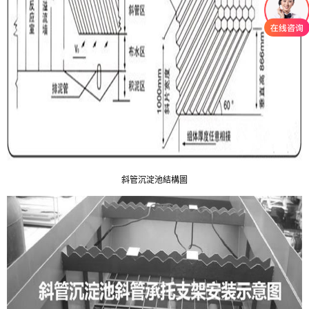
斜管沉淀池結構圖