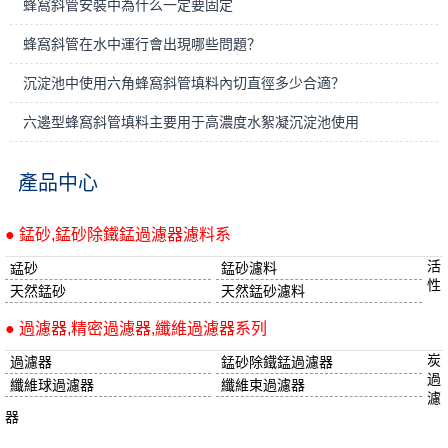
蜂窩斜管安裝中為什么一定要固定
蜂窩斜管在水中運行會出現哪些問題？
沉淀池中使用六角蜂窩斜管填料內切直徑多少合適？
六邊型蜂窩斜管填料主要用于高濃度水絮凝沉淀池使用
產品中心
● 錳砂,錳砂除鐵錳過濾器濾料系
活
錳砂
錳砂濾料
性
天然錳砂
天然錳砂濾料
● 過濾器,精密過濾器,纖維過濾器系列
炭
過濾器
錳砂除鐵錳過濾器
過
纖維球過濾器
纖維束過濾器
濾
器