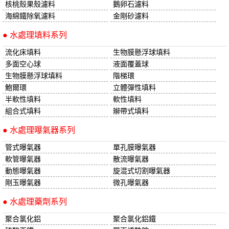
核桃殼果殼濾料
鵝卵石濾料
海綿鐵除氧濾料
金剛砂濾料
● 水處理填料系列
流化床填料
生物膜懸浮球填料
多面空心球
液面覆蓋球
生物膜懸浮球填料
階梯環
鮑爾環
立體彈性填料
半軟性填料
軟性填料
組合式填料
辮帶式填料
● 水處理曝氣器系列
管式曝氣器
單孔膜曝氣器
軟管曝氣器
散流曝氣器
動態曝氣器
旋混式切割曝氣器
剛玉曝氣器
微孔曝氣器
● 水處理藥劑系列
聚合氯化鋁
聚合氯化鋁鐵