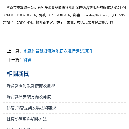
鞏義市嵩鑫濾材公司系列凈水產品價格性能用途技術咨詢服務
熱線電話
:
0371-64
359484
，
15037105616
，
傳真
:
0371-64385416
，
郵箱
：
gysxlc@163.com
，
QQ
：
995
707646
，
756001491
。歡迎新老客戶來函、來電、來人現場考察洽談合作！
上一篇：
水廠斜管絮凝沉淀池初次運行調試須知
下一篇：
斜管
相關新聞
蜂窩斜管的設計依據及原理
蜂窩斜管安裝方向及角度
斜管,斜管支架安裝技術要求
蜂窩斜管填料組裝方法