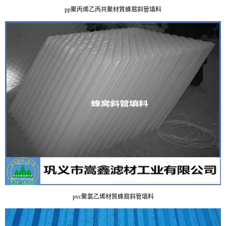
pp聚丙烯乙丙共聚材質蜂窩斜管填料
pvc聚氯乙烯材質蜂窩斜管填料