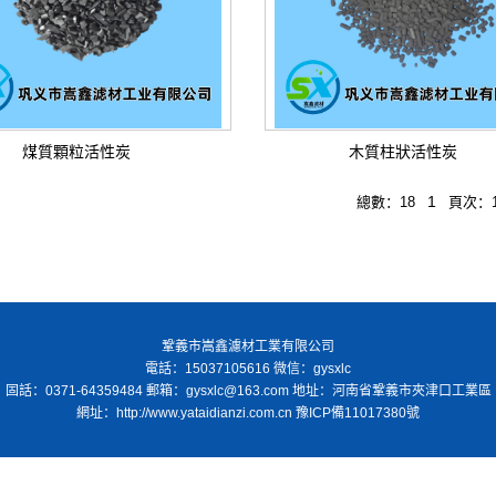
煤質顆粒活性炭
木質柱狀活性炭
1
總數：18
頁次：1
鞏義市嵩鑫濾材工業有限公司
電話：15037105616 微信：gysxlc
固話：0371-64359484 郵箱：gysxlc@163.com 地址：河南省鞏義市夾津口工業區
網址：http://www.yataidianzi.com.cn
豫ICP備11017380號