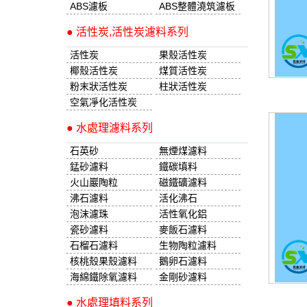
ABS濾板
ABS整體澆筑濾板
● 活性炭,活性炭濾料系列
活性炭
果殼活性炭
椰殼活性炭
煤質活性炭
粉末狀活性炭
柱狀活性炭
空氣凈化活性炭
● 水處理濾料系列
石英砂
無煙煤濾料
錳砂濾料
鐵碳填料
火山巖陶粒
磁鐵礦濾料
沸石濾料
活化沸石
泡沫濾珠
活性氧化鋁
瓷砂濾料
麥飯石濾料
石榴石濾料
生物陶粒濾料
核桃殼果殼濾料
鵝卵石濾料
海綿鐵除氧濾料
金剛砂濾料
● 水處理填料系列