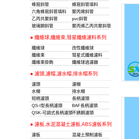
蜂窩斜管
蜂窩斜管填料
六角蜂窩斜管填料
聚丙烯斜管
乙丙共聚斜管
pvc斜管
玻璃鋼斜管
聚丙烯乙丙共聚斜管
● 纖維球,纖維束,彗星纖維濾料系列
纖維球
改性纖維球
纖維束
彗星式纖維濾料
纖維束掛鉤
纖維球過濾器
● 濾頭,濾帽,濾水帽,排水帽系列
濾頭
濾帽
水帽
排水帽
短柄濾頭
長柄濾頭
QS-I型長柄濾頭
BAF長柄濾頭
QSK-可調式長柄濾頭
不銹鋼濾頭
● 濾板,水泥混凝土濾板,ABS濾板系列
濾板
混凝土預制濾板