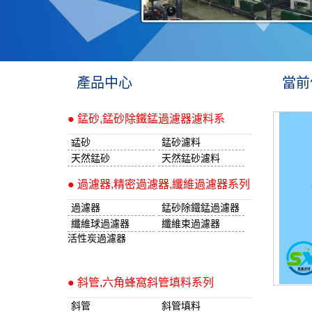
產品中心
當前
● 錳砂,錳砂除鐵錳過濾器濾料系
錳砂
錳砂濾料
天然錳砂
天然錳砂濾料
● 過濾器,精密過濾器,纖維過濾器系列
過濾器
錳砂除鐵錳過濾器
纖維球過濾器
纖維束過濾器
活性炭過濾器
● 斜管,六角蜂窩斜管填料系列
斜管
斜管填料