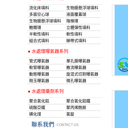
流化床填料
生物膜懸浮球填料
多面空心球
液面覆蓋球
生物膜懸浮球填料
階梯環
鮑爾環
立體彈性填料
半軟性填料
軟性填料
組合式填料
辮帶式填料
● 水處理曝氣器系列
管式曝氣器
單孔膜曝氣器
軟管曝氣器
散流曝氣器
動態曝氣器
旋混式切割曝氣器
剛玉曝氣器
微孔曝氣器
● 水處理藥劑系列
聚合氯化鋁
聚合氯化鋁鐵
硫酸亞鐵
聚丙烯酰胺
磺化煤
氯錠
聯系我們
CONTACT US