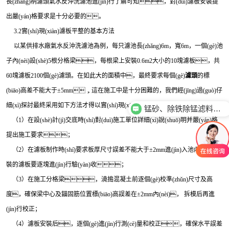
長(zhǎng)柄濾頭氣水反沖洗濾池進(jìn)行了解可知，對(duì)濾板安裝提
出嚴(yán)格要求是十分必要的。
3.2實(shí)現(xiàn)濾板平整的基本方法
以某供排水廠氣水反沖洗濾池為例，每只濾池長(zhǎng)6m，寬6m，一個(gè)池
子內(nèi)設(shè)5根分格梁，每根梁上安裝0.6m2大小的10塊濾板，共
60塊濾板2100個(gè)濾頭。在如此大的面積中，最終要求每個(gè)
濾頭
的標
(biāo)高差不能大于±5mm，這在施工中是十分困難的，我們經(jīng)過(guò)仔
锰砂、除铁除锰滤料性能用途有哪些？
細(xì)探討最終采用如下方法才得以實(shí)現(xiàn)：
斜管、斜管填料性能用途有哪些？
（1）在設(shè)計(jì)交底時(shí)對(duì)施工單位詳細(xì)說(shuō)明并嚴(yán)格
提出施工要求；
（2）在濾板制作時(shí)要求板厚尺寸誤差不能大于±2mm進(jìn)入池內(nèi)安
裝的濾板要逐塊進(jìn)行驗(yàn)收；
（3）在施工分格梁，澆搗混凝土前逐個(gè)校準(zhǔn)尺寸及高
度，確保梁中心及錨固筋位置標(biāo)高誤差在±2mm內(nèi)， 拆模后再進
(jìn)行校正；
（4）濾板安裝后，逐個(gè)進(jìn)行測(cè)量和校正，確保水平誤差