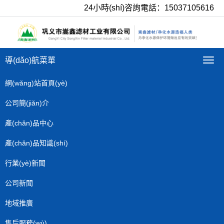
24小時(shí)咨詢電話：15037105616
導(dǎo)航菜單
導
(dǎo
航
網(wǎng)站首頁(yè)
菜
單
公司簡(jiǎn)介
產(chǎn)品中心
產(chǎn)品知識(shí)
行業(yè)新聞
公司新聞
地域推廣
售后服務(wù)