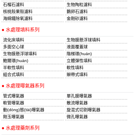
石榴石濾料
生物陶粒濾料
核桃殼果殼濾料
鵝卵石濾料
海綿鐵除氧濾料
金剛砂濾料
● 水處理填料系列
流化床填料
生物膜懸浮球填料
多面空心球
液面覆蓋球
生物膜懸浮球填料
階梯環(huán)
鮑爾環(huán)
立體彈性填料
半軟性填料
軟性填料
組合式填料
辮帶式填料
● 水處理曝氣器系列
管式曝氣器
單孔膜曝氣器
軟管曝氣器
散流曝氣器
動(dòng)態(tài)曝氣器
旋混式切割曝氣器
剛玉曝氣器
微孔曝氣器
● 水處理藥劑系列