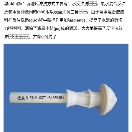
導(dǎo)讀：
濾池反沖洗方式主要有：水反沖洗、氣水混合反沖
洗和水反沖洗同時(shí)附以表面沖洗三種。由于氣水混合使濾
料在反沖洗過(guò)程中碰撞作用加強(qiáng)，提高了水流的剪切
力，消除了濾層中結(jié)成的泥球，大大地提高了反沖洗效
果，并節(jié)約了…