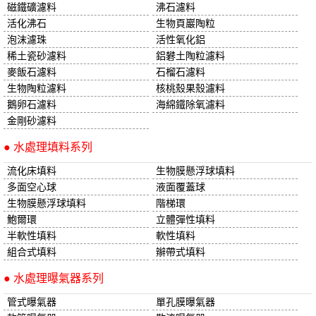
磁鐵礦濾料
沸石濾料
活化沸石
生物頁巖陶粒
泡沫濾珠
活性氧化鋁
稀土瓷砂濾料
鋁礬土陶粒濾料
麥飯石濾料
石榴石濾料
生物陶粒濾料
核桃殼果殼濾料
鵝卵石濾料
海綿鐵除氧濾料
金剛砂濾料
● 水處理填料系列
流化床填料
生物膜懸浮球填料
多面空心球
液面覆蓋球
生物膜懸浮球填料
階梯環
鮑爾環
立體彈性填料
半軟性填料
軟性填料
組合式填料
辮帶式填料
● 水處理曝氣器系列
管式曝氣器
單孔膜曝氣器