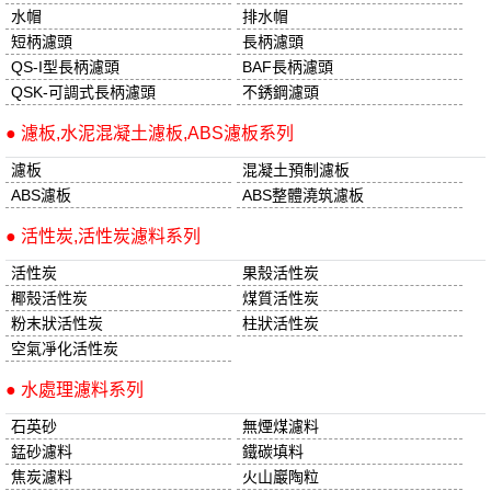
水帽
排水帽
短柄濾頭
長柄濾頭
QS-I型長柄濾頭
BAF長柄濾頭
QSK-可調式長柄濾頭
不銹鋼濾頭
● 濾板,水泥混凝土濾板,ABS濾板系列
濾板
混凝土預制濾板
ABS濾板
ABS整體澆筑濾板
● 活性炭,活性炭濾料系列
活性炭
果殼活性炭
椰殼活性炭
煤質活性炭
粉末狀活性炭
柱狀活性炭
空氣凈化活性炭
● 水處理濾料系列
石英砂
無煙煤濾料
錳砂濾料
鐵碳填料
焦炭濾料
火山巖陶粒