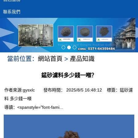
聯系我們
當前位置：
網站首頁
>
產品知識
錳砂濾料多少錢一噸？
作者來源:gysxlc 發布時間： 2025/8/5 16:48:12 標簽：
錳砂濾
料
多少錢一噸
導讀：
<spanstyle="font-fami...