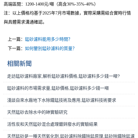
高端區間：
1200-1
4
00元/噸（高含
30
%-
35%-40
%）
注：以上價格均基于
2025年7月市場數據，實際采購需結合實時行情
與具體需求溝通確認。
上一篇：
錳砂濾料能用多少時間？
下一篇：
如何鑒別錳砂濾料的質量？
相關新聞
走訪錳砂濾料廠家,解析錳砂濾料價格,錳砂濾料多少錢一噸?
錳砂濾料的市場需求量,錳砂價格,錳砂濾料多少錢一噸
淺談自來水廠地下水除鐵錳技術及應用,錳砂濾料技術要求
天然錳砂去除水中的砷實驗研究
活性炭和天然錳砂混合處理鍍鋅廢水的實驗結果
天然錳砂是一種天然氧化劑,錳砂濾料除鐵除錳原理,錳砂除鐵除錳濾