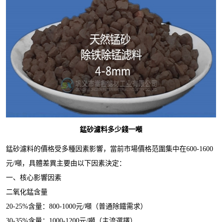
錳砂濾料多少錢一噸
錳砂濾料的價格受多種因素影響，當前市場價格范圍集中在6
00-1600
元/噸，具體差異主要由以下因素決定：
一、核心影響因素
二氧化錳含量
20-
25%含量：800-
1000
元
/噸（普通除鐵需求）
30
-35
%含量：
1000
-1
2
00元/噸（主流選擇）