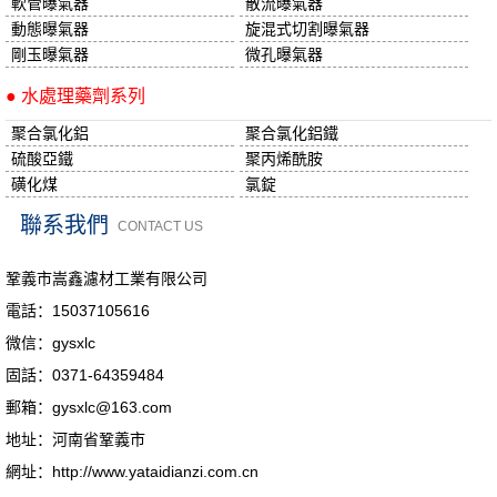
軟管曝氣器
散流曝氣器
動態曝氣器
旋混式切割曝氣器
剛玉曝氣器
微孔曝氣器
● 水處理藥劑系列
聚合氯化鋁
聚合氯化鋁鐵
硫酸亞鐵
聚丙烯酰胺
磺化煤
氯錠
聯系我們
CONTACT US
鞏義市嵩鑫濾材工業有限公司
電話：15037105616
微信：gysxlc
固話：0371-64359484
郵箱：gysxlc@163.com
地址：河南省鞏義市
網址：http://www.yataidianzi.com.cn