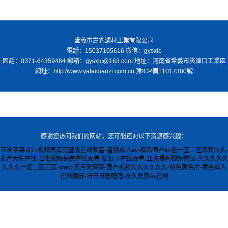
鞏義市嵩鑫濾材工業有限公司
電話：15037105616 微信：gysxlc
固話：0371-64359484 郵箱：gysxlc@163.com 地址：河南省鞏義市夾津口工業區
網址：http://www.yataidianzi.com.cn
豫ICP備11017380號
感谢您访问我们的网站，您可能还对以下资源感兴趣：
亚洲字幕-911视频高清完整版在线观看-蜜桃成人av-精品国产av色一区二区深夜久久-
黄色大片在线-日批视频免费在线观看-狠狠干在线观看-亚洲福利视频在线-久久久久久
久久久一区二区三区-www.五月天婷婷-国产视频久久久久久久-特色黄色片-黄色成人
在线播放-日日日噜噜噜-永久免费av在线