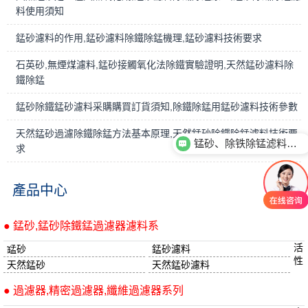
料使用須知
錳砂濾料的作用,錳砂濾料除鐵除錳機理,錳砂濾料技術要求
石英砂,無煙煤濾料,錳砂接觸氧化法除鐵實驗證明,天然錳砂濾料除
鐵除錳
錳砂除鐵錳砂濾料采購購買訂貨須知,除鐵除錳用錳砂濾料技術參數
天然錳砂過濾除鐵除錳方法基本原理,天然錳砂除鐵除錳濾料技術要
锰砂、除铁除锰滤料性能用途有哪些？
求
產品中心
● 錳砂,錳砂除鐵錳過濾器濾料系
活
錳砂
錳砂濾料
性
天然錳砂
天然錳砂濾料
● 過濾器,精密過濾器,纖維過濾器系列