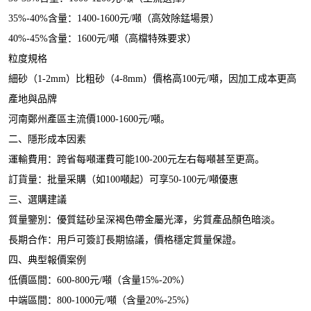
35%-40%含量：1
400
-1
6
00元/噸（高效除錳場景）
40
%
-
45%含量：
1600
元
/噸
（高檔特殊要求）
粒度規格
細砂（
1
-2mm）比粗砂（4-8mm）價格高100元/噸，因加工成本更高
產地與品牌
河南鄭州產區主流價
1000-1600
元
/噸。
二、隱形成本因素
運輸費用：跨省每噸運費可能
100-200元左右每噸甚至更高。
訂貨量：批量采購（如
10
0
噸起）可享
50
-100
元
/噸優惠
三、選購建議
質量鑒別：優質錳砂呈深褐色帶金屬光澤，劣質產品顏色暗淡
。
長期合作：用戶可簽訂長期協議，價格穩定質量保證。
四、典型報價案例
低價區間：
600
-800
元
/噸（含量
15
%-
20
%）
中端區間：
800-
1000
元
/噸（含量
20
%-
25
%）