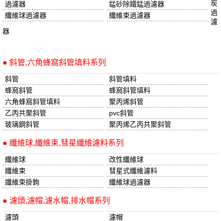
炭
過濾器
錳砂除鐵錳過濾器
過
纖維球過濾器
纖維束過濾器
濾
器
● 斜管,六角蜂窩斜管填料系列
斜管
斜管填料
蜂窩斜管
蜂窩斜管填料
六角蜂窩斜管填料
聚丙烯斜管
乙丙共聚斜管
pvc斜管
玻璃鋼斜管
聚丙烯乙丙共聚斜管
● 纖維球,纖維束,彗星纖維濾料系列
纖維球
改性纖維球
纖維束
彗星式纖維濾料
纖維束掛鉤
纖維球過濾器
● 濾頭,濾帽,濾水帽,排水帽系列
濾頭
濾帽